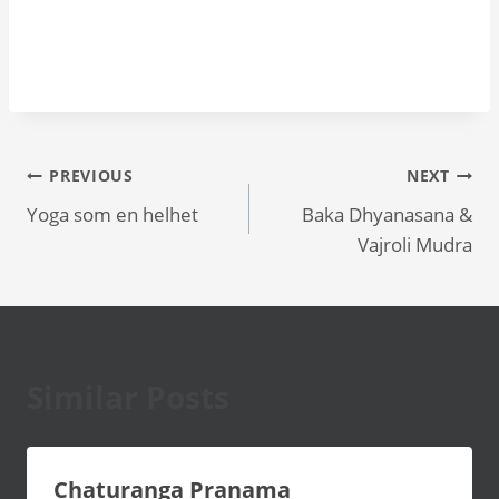
Inläggsnavigering
PREVIOUS
NEXT
Yoga som en helhet
Baka Dhyanasana &
Vajroli Mudra
Similar Posts
Chaturanga Pranama