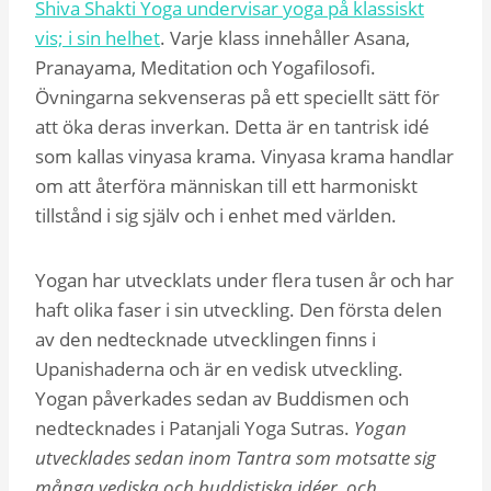
Shiva Shakti Yoga undervisar yoga på klassiskt
vis; i sin helhet
. Varje klass innehåller Asana,
Pranayama, Meditation och Yogafilosofi.
Övningarna sekvenseras på ett speciellt sätt för
att öka deras inverkan. Detta är en tantrisk idé
som kallas vinyasa krama. Vinyasa krama handlar
om att återföra människan till ett harmoniskt
tillstånd i sig själv och i enhet med världen.
Yogan har utvecklats under flera tusen år och har
haft olika faser i sin utveckling. Den första delen
av den nedtecknade utvecklingen finns i
Upanishaderna och är en vedisk utveckling.
Yogan påverkades sedan av Buddismen och
nedtecknades i Patanjali Yoga Sutras.
Yogan
utvecklades sedan inom Tantra som motsatte sig
många vediska och buddistiska idéer, och