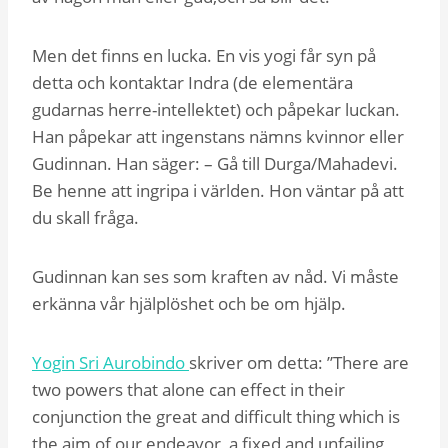
Men det finns en lucka. En vis yogi får syn på
detta och kontaktar Indra (de elementära
gudarnas herre-intellektet) och påpekar luckan.
Han påpekar att ingenstans nämns kvinnor eller
Gudinnan. Han säger: – Gå till Durga/Mahadevi.
Be henne att ingripa i världen. Hon väntar på att
du skall fråga.
Gudinnan kan ses som kraften av nåd. Vi måste
erkänna vår hjälplöshet och be om hjälp.
Yogin Sri Aurobindo
skriver om detta: ”There are
two powers that alone can effect in their
conjunction the great and difficult thing which is
the aim of our endeavor, a fixed and unfailing