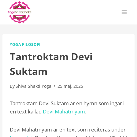
Skip
to
content
YOGA FILOSOFI
Tantroktam Devi
Suktam
By
Shiva Shakti Yoga
25 maj, 2025
Tantroktam Devi Suktam är en hymn som ingår i
en text kallad
Devi Mahatmyam
.
Devi Mahatmyam är en text som reciteras under