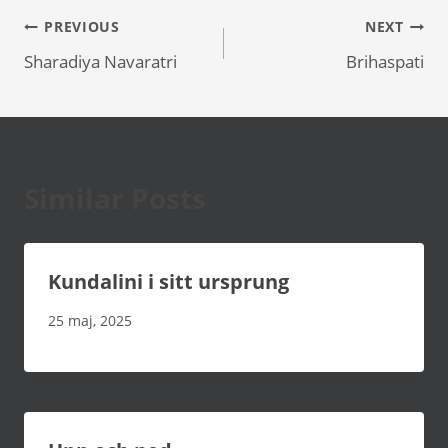
Inläggsnavigering
PREVIOUS
NEXT
Sharadiya Navaratri
Brihaspati
Similar Posts
Kundalini i sitt ursprung
25 maj, 2025