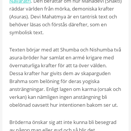
Navaratri
. Den berättar om hur Mahadevi (Shakti)
räddar världen från mörka, demoniska krafter
(Asuras). Devi Mahatmya är en tantrisk text och
behöver läsas och förstås därefter, som en
symbolisk text.
Texten börjar med att Shumba och Nishumba två
asura-bröder har samlat en armé krigare med
övernaturliga krafter för att ta över välden.
Dessa krafter har givits dem av skaparguden
Brahma som belöning för deras yogiska
ansträngningar. Enligt lagen om karma (orsak och
verkan) kan nämligen ingen anstängning bli
obelönad oavsett hur intentionen bakom ser ut.
Bröderna önskar sig att inte kunna bli besegrad
av någon man eller gud,och så blir det.