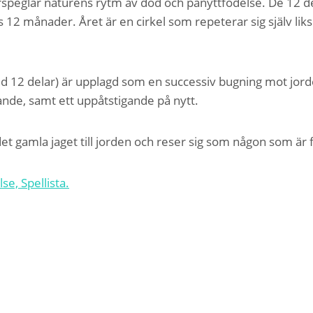
rspeglar naturens rytm av död och pånyttfödelse. De 12 d
 12 månader. Året är en cirkel som repeterar sig själv lik
d 12 delar) är upplagd som en successiv bugning mot jord
ande, samt ett uppåtstigande på nytt.
t gamla jaget till jorden och reser sig som någon som är f
se, Spellista.