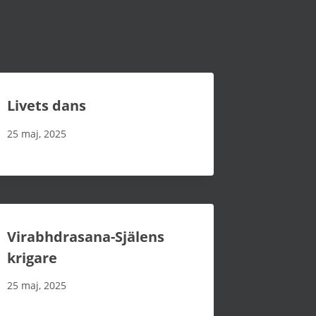
Livets dans
25 maj, 2025
Virabhdrasana-Själens
krigare
25 maj, 2025