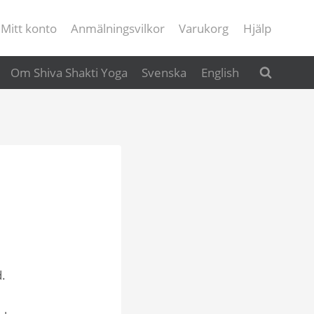
Mitt konto
Anmälningsvilkor
Varukorg
Hjälp
Om Shiva Shakti Yoga
Svenska
English
d.