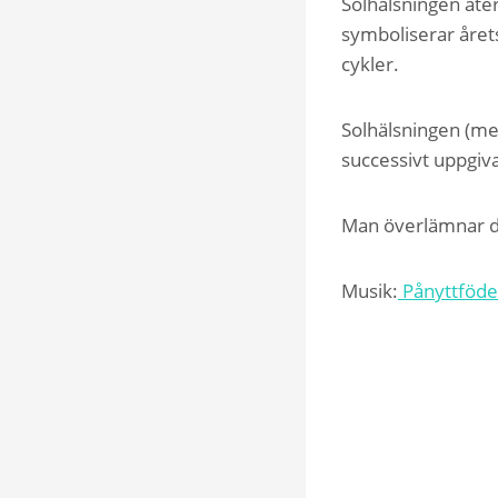
Solhälsningen åte
symboliserar årets
cykler.
Solhälsningen (me
successivt uppgiv
Man överlämnar de
Musik:
Pånyttfödel