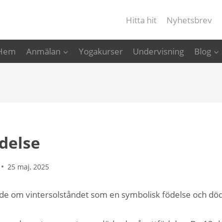
Hitta hit
Nyhetsbrev
Hem
Anmälan
Yogakurser
Undervisning
Blog
delse
25 maj, 2025
lade om vintersolståndet som en symbolisk födelse och dö