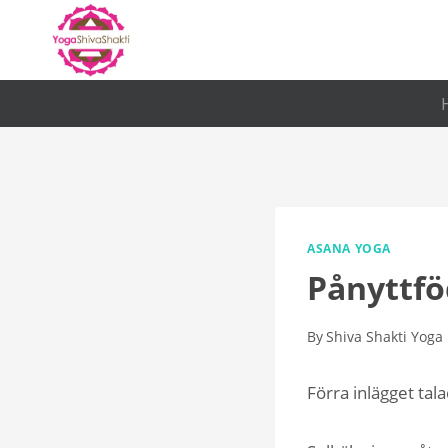
Skip
to
content
ASANA YOGA
Pånyttfö
By
Shiva Shakti Yoga
Förra inlägget ta