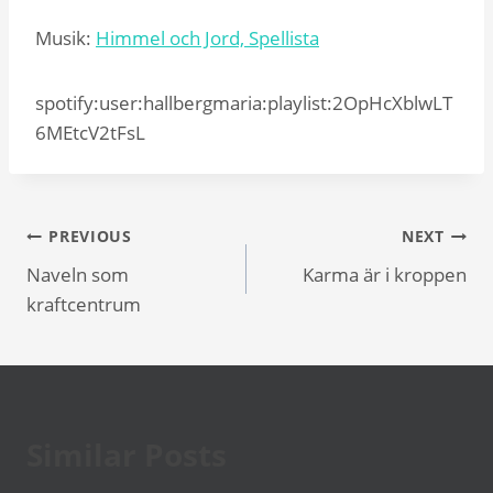
Musik:
Himmel och Jord, Spellista
spotify:user:hallbergmaria:playlist:2OpHcXblwLT
6MEtcV2tFsL
Inläggsnavigering
PREVIOUS
NEXT
Naveln som
Karma är i kroppen
kraftcentrum
Similar Posts